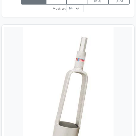
(A-Z)
(Z-A)
Mostrar: