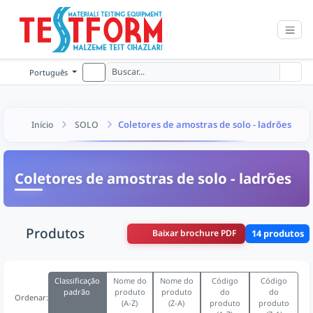
Português
Coletores de amostras de solo - ladrões
Início
SOLO
Coletores de amostras de solo - ladrões
Produtos
Baixar brochure PDF
14 produtos
Classificação
Nome do
Nome do
Código
Código
padrão
produto
produto
do
do
Ordenar:
(A-Z)
(Z-A)
produto
produto