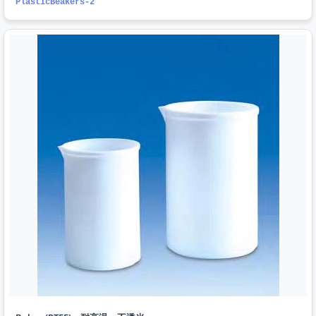
PlasticBeakers-2