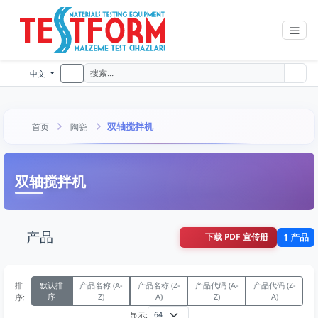
中文
双轴搅拌机
首页
陶瓷
双轴搅拌机
产品
下载 PDF 宣传册
1 产品
排
默认排
产品名称 (A-
产品名称 (Z-
产品代码 (A-
产品代码 (Z-
序
Z)
A)
Z)
A)
序:
显示: