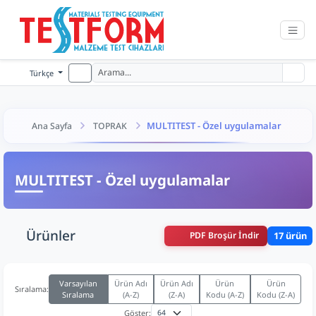
Türkçe
MULTITEST - Özel uygulamalar
Ana Sayfa
TOPRAK
MULTITEST - Özel uygulamalar
Ürünler
PDF Broşür İndir
17 ürün
Varsayılan
Ürün Adı
Ürün Adı
Ürün
Ürün
Sıralama:
Sıralama
(A-Z)
(Z-A)
Kodu (A-Z)
Kodu (Z-A)
Göster: