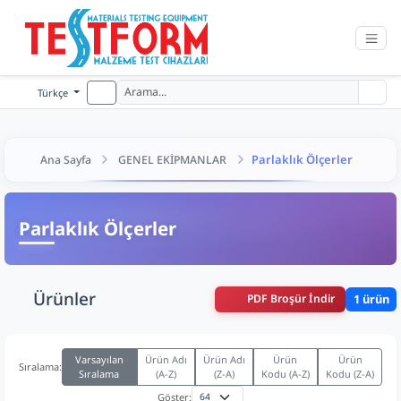
Türkçe
Parlaklık Ölçerler
Ana Sayfa
GENEL EKİPMANLAR
Parlaklık Ölçerler
Ürünler
PDF Broşür İndir
1 ürün
Varsayılan
Ürün Adı
Ürün Adı
Ürün
Ürün
Sıralama:
Sıralama
(A-Z)
(Z-A)
Kodu (A-Z)
Kodu (Z-A)
Göster: