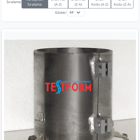
Sıralama:
Sıralama
(A-Z)
(Z-A)
Kodu (A-Z)
Kodu (Z-A)
Göster: