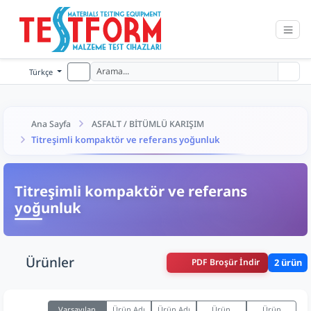
Türkçe
Ana Sayfa
ASFALT / BİTÜMLÜ KARIŞIM
Titreşimli kompaktör ve referans yoğunluk
Titreşimli kompaktör ve referans
yoğunluk
Ürünler
PDF Broşür İndir
2 ürün
Varsayılan
Ürün Adı
Ürün Adı
Ürün
Ürün