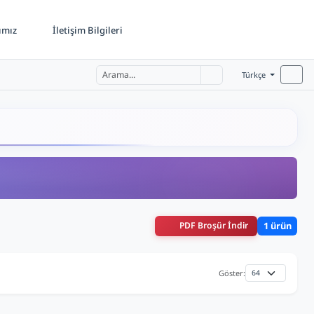
ımız
İletişim Bilgileri
Türkçe
PDF Broşür İndir
1 ürün
Göster: