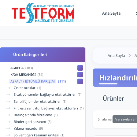
Ana Sayfa
Ş
Ürün Kategorileri
Ana Sayfa
A
AGREGA
(183)
KAYA MEKANİĞİ
(34)
Hızlandırı
ASFALT / BİTÜMLÜ KARIŞIM
(111)
Çeker ocaklar
(1)
Sıcak yöntemler bağlayıcı ekstraktörler
(7)
Ürünler
Santrifüj binder ekstraktörler
(3)
Filtresiz santrifüj bağlayıcı ekstraktörleri
(1)
Basınç altında filtreleme
(1)
Varsayılan Sı
Sıralama:
Binder geri kazanım
(3)
Yakma metodu
(9)
Solvent geri kazanım ünitesi
(1)