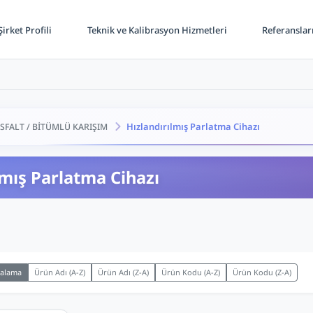
irket Profili
Teknik ve Kalibrasyon Hizmetleri
Referanslar
Hızlandırılmış Parlatma Cihazı
SFALT / BİTÜMLÜ KARIŞIM
lmış Parlatma Cihazı
ralama
Ürün Adı (A-Z)
Ürün Adı (Z-A)
Ürün Kodu (A-Z)
Ürün Kodu (Z-A)