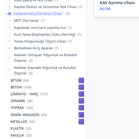
AAV Aşınma cihazı
Kayma Direnci ve Sürtünme Test Cihazı
(1)
AG106
Hızlandırılmış Parlatma Cihazı
(1)
MOT Düz kenar
(1)
Kaplamalı mıcırların yayılma hızı
(1)
Kum Yama Ekipmanları Doku Derinliği
(1)
Yüzey Düzgünlüğü Ölçüm Cihazı
(1)
Benkelman Kiriş Aparatı
(1)
Nükleer Olmayan Yoğunluk ve Rutubet
Ölçerler
(2)
Nükleer Kaynaklı Yoğunluk ve Rutubet
Ölçerler
(3)
BİTÜM
(64)
BETON
(166)
ÇİMENTO - HARÇ
(107)
SERAMİK
(38)
TOPRAK
(142)
ZEMİN MEKANİĞİ
(65)
METALLER
(34)
PLASTİK
(33)
KAUÇUK
(20)