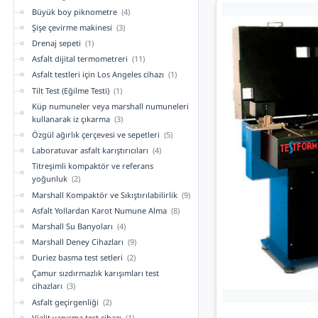
Büyük boy piknometre
(4)
Şişe çevirme makinesi
(3)
Drenaj sepeti
(1)
Asfalt dijital termometreri
(11)
Asfalt testleri için Los Angeles cihazı
(1)
Tilt Test (Eğilme Testi)
(1)
Küp numuneler veya marshall numuneleri
kullanarak iz çıkarma
(3)
Özgül ağırlık çerçevesi ve sepetleri
(5)
Laboratuvar asfalt karıştırıcıları
(4)
Titreşimli kompaktör ve referans
yoğunluk
(2)
Marshall Kompaktör ve Sıkıştırılabilirlik
(9)
Asfalt Yollardan Karot Numune Alma
(8)
Marshall Su Banyoları
(4)
Marshall Deney Cihazları
(9)
Duriez basma test setleri
(2)
Çamur sızdırmazlık karışımları test
cihazları
(3)
Asfalt geçirgenliği
(2)
Vialit yapışma test cihazı
(1)