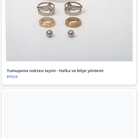
Yumuşama noktası tayini - Halka ve bilye yöntemi
BT010