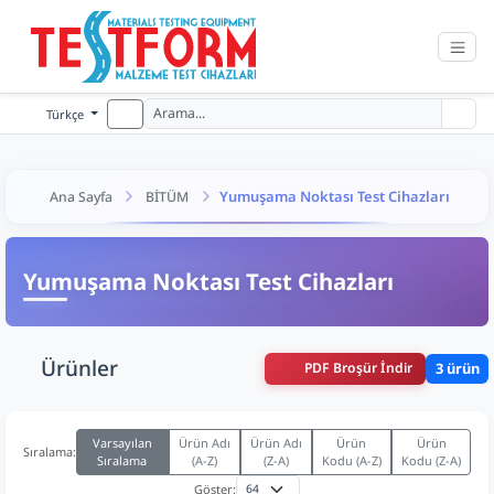
Türkçe
Yumuşama Noktası Test Cihazları
Ana Sayfa
BİTÜM
Yumuşama Noktası Test Cihazları
Ürünler
PDF Broşür İndir
3 ürün
Varsayılan
Ürün Adı
Ürün Adı
Ürün
Ürün
Sıralama:
Sıralama
(A-Z)
(Z-A)
Kodu (A-Z)
Kodu (Z-A)
Göster: