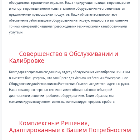
оборудования в различных отраслях. Наша лидирующая позиция в производстве
и импорте промышленного испытательного оборудования не ограничивается
предложением превосходных продуктов. Наши обязательства включают
обеспечение работы вашего оборудования на пиковую мощность и выполнение
точных измерений с нашими превосходными техническими и калибровочными
услугами.
Совершенство в Обслуживании и
Калибровке
Благодаря специально созданному отделу обслуживания и калибровки TESTFORM
вы можете быть уверены, что ваш Пресс для Испытания Бетона и Универсальное
Оборудование для Испытания на Растяжение-Сжатие находится в надежных руках.
Наша команда экспертных техников имеет обширный опыт в быстрой
диагностике и решении проблем с оборудованием. Таким образом, мы
максимизируем вашу эффективность, минимизируя перерывы в работе.
Комплексные Решения,
Адаптированные к Вашим Потребностям