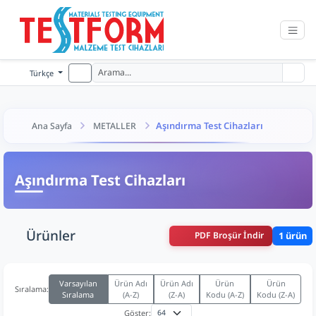
Türkçe
Aşındırma Test Cihazları
Ana Sayfa
METALLER
Aşındırma Test Cihazları
Ürünler
PDF Broşür İndir
1 ürün
Varsayılan
Ürün Adı
Ürün Adı
Ürün
Ürün
Sıralama:
Sıralama
(A-Z)
(Z-A)
Kodu (A-Z)
Kodu (Z-A)
Göster: