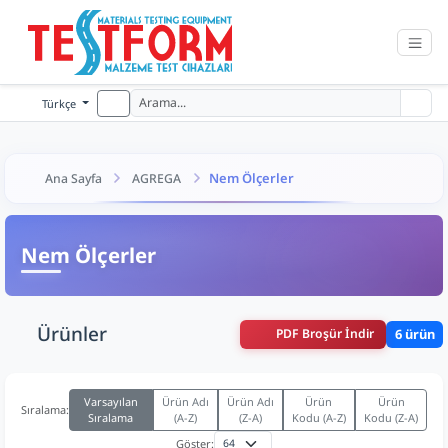
Türkçe
Nem Ölçerler
Ana Sayfa
AGREGA
Nem Ölçerler
Ürünler
PDF Broşür İndir
6 ürün
Varsayılan
Ürün Adı
Ürün Adı
Ürün
Ürün
Sıralama:
Sıralama
(A-Z)
(Z-A)
Kodu (A-Z)
Kodu (Z-A)
Göster: