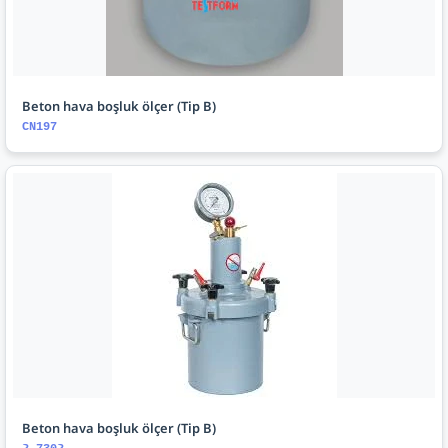
Beton hava boşluk ölçer (Tip B)
CN197
Beton hava boşluk ölçer (Tip B)