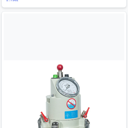
2.7302