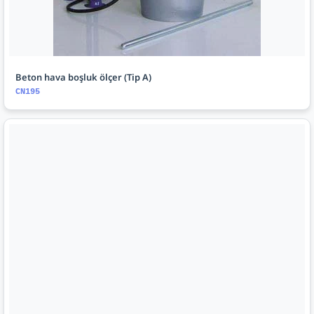
Beton hava boşluk ölçer (Tip A)
CN195