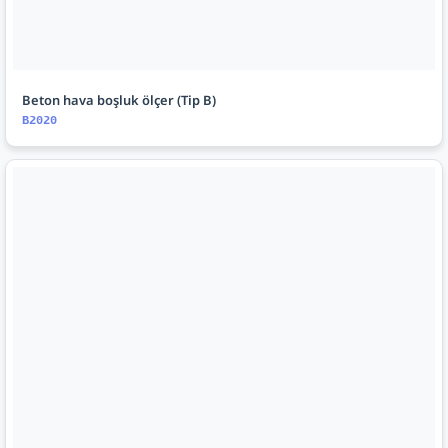
Beton hava boşluk ölçer (Tip B)
B2020