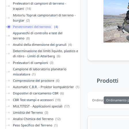
Prelevatori di campioni di terreno -
trapani
(14)
Motorlu Toprak campionatori di terreno -
burglar
(2)
Penetrometri del terreno
(4)
Apparecchi di controllo e test del
terreno
(8)
Analisi della dimensione dei granuli
(4)
Determinazione dei limiti liquido, plastico e
di ritiro - Limiti di Atterberg
(6)
Prelevatori di campioni
(3)
Campione di laboratorio planetario
miscelatore
(1)
Prodotti
Compressione del proctore
(6)
Automatic C.B.R. - Proktor kompaktörler
(1)
Dispositivi di caricamento CBR
(6)
CBR Test stampi e accessori
(19)
Ordinamento p
Ordina:
MULTITEST - Applicazioni speciali
(17)
Umidità del Terreno
(3)
Analisi Chimica del Terreno
(12)
Peso Specifico del Terreno
(1)