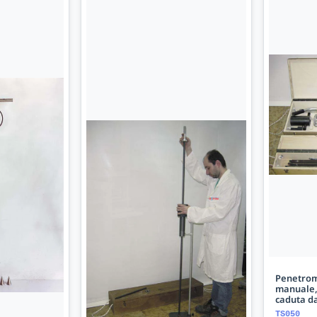
Penetrom
manuale, 
caduta d
TS050