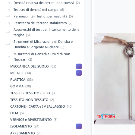
Densità relativa dei terreni non coesivi
(2)
Test set di densità del campo
(6)
Permeabilità - Test di permeabilità
(5)
Resistenza del terreno stabilizzato
(2)
Apparecchi di test per il caricamento delle
targhe
(5)
Strumenti di Misurazione di Densità e
Umidità a Sorgente Nucleare
(5)
Misuratori di Densità e Umidità Non
Nucleari
(2)
MECCANICA DEL SUOLO
(65)
METALLI
(34)
PLASTICA
(33)
GOMMA
(20)
TESSILE - TESSUTO - FILO
(30)
TESSUTO NON TESSUTO
(2)
CARTONE - CARTA e IMBALLAGGIO
(40)
FILM
(6)
VERNICE e RIVESTIMENTO
(5)
ISOLAMENTO
(24)
ARREDAMENTO
(8)