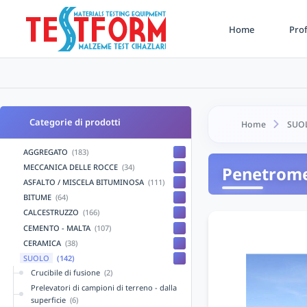
Home
Prof
Categorie di prodotti
Home
SUO
AGGREGATO
(183)
MECCANICA DELLE ROCCE
(34)
Penetromet
ASFALTO / MISCELA BITUMINOSA
(111)
BITUME
(64)
CALCESTRUZZO
(166)
CEMENTO - MALTA
(107)
CERAMICA
(38)
SUOLO
(142)
Crucibile di fusione
(2)
Prelevatori di campioni di terreno - dalla
superficie
(6)