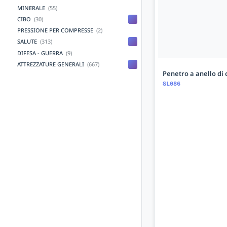
MINERALE
(55)
CIBO
(30)
PRESSIONE PER COMPRESSE
(2)
SALUTE
(313)
DIFESA - GUERRA
(9)
ATTREZZATURE GENERALI
(667)
Penetro a anello di 
SL086