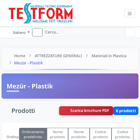
Italiano
Home
ATTREZZATURE GENERALI
Materiali in Plastica
Mezür - Plastik
Mezür - Plastik
Prodotti
Scarica brochure PDF
6 prodotti
Ordinamento
Nome
Nome
Codice
Codice
predefinito
prodotto
prodotto
prodotto
prodotto
Ordina: