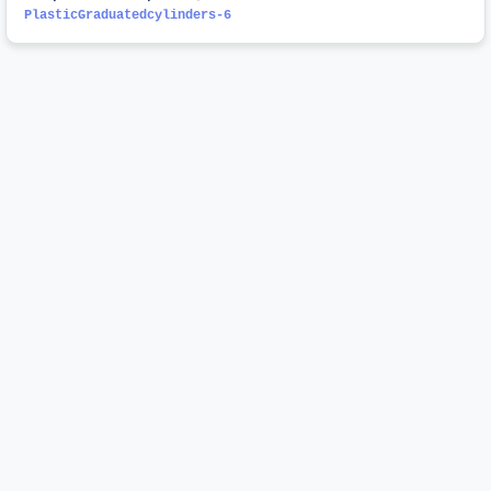
PlasticGraduatedcylinders-6