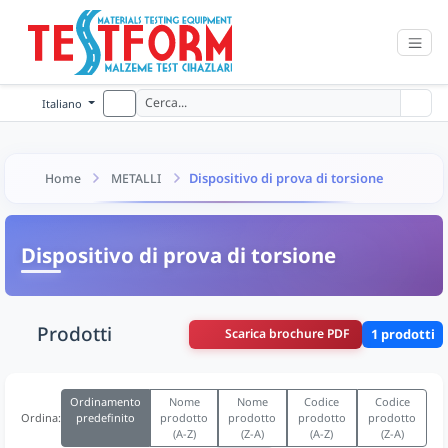
Italiano
Dispositivo di prova di torsione
Home
METALLI
Dispositivo di prova di torsione
Prodotti
Scarica brochure PDF
1 prodotti
Ordinamento
Nome
Nome
Codice
Codice
predefinito
prodotto
prodotto
prodotto
prodotto
Ordina:
(A-Z)
(Z-A)
(A-Z)
(Z-A)