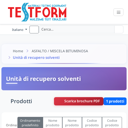
Italiano
Home
ASFALTO / MISCELA BITUMINOSA
Unità di recupero solventi
Unità di recupero solventi
Prodotti
Scarica brochure PDF
1 prodotti
Ordinamento
Nome
Nome
Codice
Codice
predefinito
prodotto
prodotto
prodotto
prodotto
Ordina: