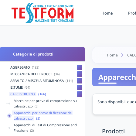
Home
Prof
Categorie di prodotti
Home
CAL
AGGREGATO
(183)
MECCANICA DELLE ROCCE
(34)
Apparecchi
ASFALTO / MISCELA BITUMINOSA
(111)
BITUME
(64)
CALCESTRUZZO
(166)
Macchine per prove di compressione su
Sono disponibili due 
calcestruzzo
(5)
Apparecchi per prove di flessione del
calcestruzzo
(5)
Apparecchi di Test di Compressione and
Prodotti
Flessione
(2)