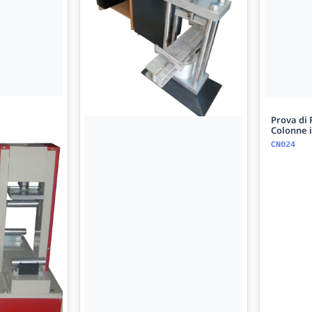
Prova di 
Colonne i
CN024