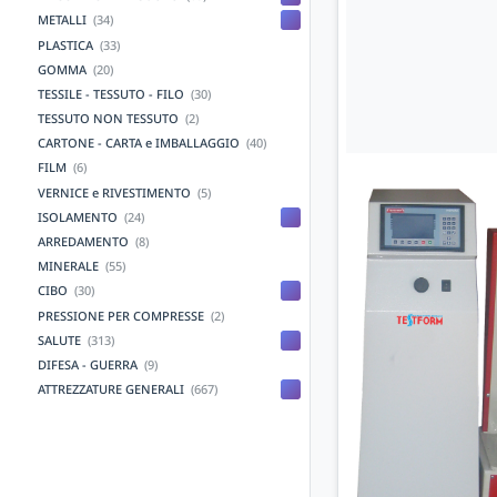
METALLI
(34)
PLASTICA
(33)
GOMMA
(20)
TESSILE - TESSUTO - FILO
(30)
TESSUTO NON TESSUTO
(2)
CARTONE - CARTA e IMBALLAGGIO
(40)
FILM
(6)
VERNICE e RIVESTIMENTO
(5)
ISOLAMENTO
(24)
ARREDAMENTO
(8)
MINERALE
(55)
CIBO
(30)
PRESSIONE PER COMPRESSE
(2)
SALUTE
(313)
DIFESA - GUERRA
(9)
ATTREZZATURE GENERALI
(667)