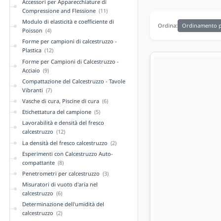
Accessori per Apparecchiature di
Compressione and Flessione
(11)
Modulo di elasticità e coefficiente di
Ordinamento p
Ordina:
Poisson
(4)
Forme per campioni di calcestruzzo -
Plastica
(12)
Forme per Campioni di Calcestruzzo -
Acciaio
(9)
Compattazione del Calcestruzzo - Tavole
Vibranti
(7)
Vasche di cura, Piscine di cura
(6)
Etichettatura del campione
(5)
Lavorabilità e densità del fresco
calcestruzzo
(12)
La densità del fresco calcestruzzo
(2)
Esperimenti con Calcestruzzo Auto-
compattante
(8)
Penetrometri per calcestruzzo
(3)
Misuratori di vuoto d'aria nel
calcestruzzo
(6)
Determinazione dell'umidità del
calcestruzzo
(2)