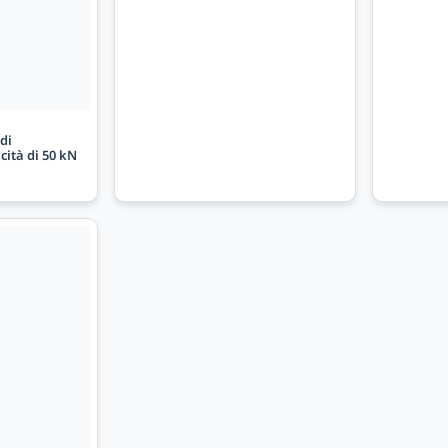
di
acità di 50 kN