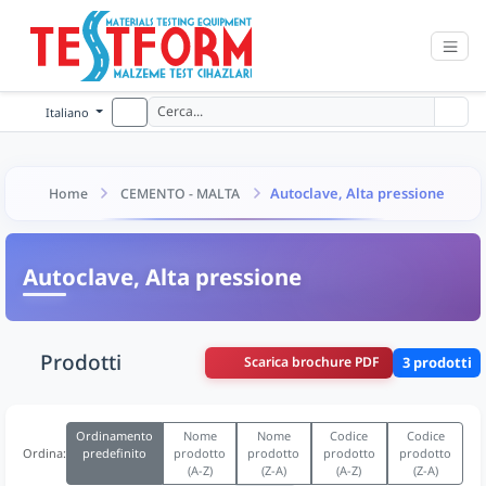
Italiano
Autoclave, Alta pressione
Home
CEMENTO - MALTA
Autoclave, Alta pressione
Prodotti
Scarica brochure PDF
3 prodotti
Ordinamento
Nome
Nome
Codice
Codice
predefinito
prodotto
prodotto
prodotto
prodotto
Ordina:
(A-Z)
(Z-A)
(A-Z)
(Z-A)