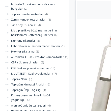
Motorlu Toprak numune alıcıları -
burgular
(2)
Toprak Penetrometreleri
(4)
Zemin kontrol test cihazları
(8)
Tane boyutu analizi
(4)
Likit, plastik ve büzülme limitlerinin
belirlenmesi - Atterberg limitleri
(6)
Numune çıkarıcılar
(3)
Laboratuvar numunesi planet mikseri
(1)
Proktor sıkıştırma
(6)
Automatic C.B.R. - Proktor kompaktörler
(1)
CBR yükleme cihazları
(6)
CBR Test kalıp ve aksesuarları
(19)
MULTITEST - Özel uygulamalar
(17)
Toprak Nemi
(3)
Toprağın Kimyasal Analizi
(12)
Toprağın Özgül Ağırlığı
(1)
Kohezyonsuz zeminlerin bağıl
yoğunluğu
(2)
Alan yoğunluğu test setleri
(6)
Permeabilite - Geçirgenlik Testi
(5)