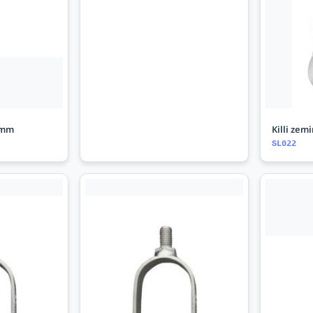
 mm
Killi zem
SL022