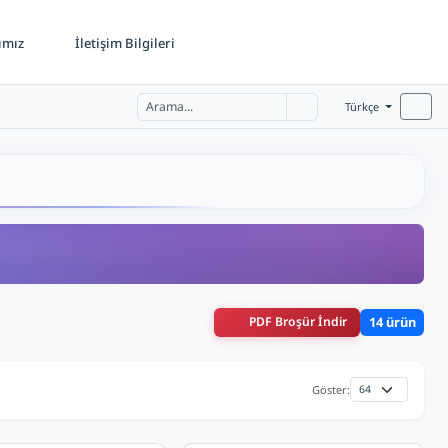
ımız
İletişim Bilgileri
Türkçe
PDF Broşür İndir
14 ürün
Göster: