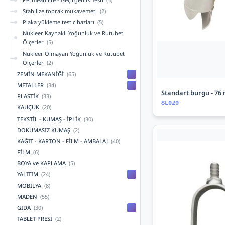
Stabilize toprak mukavemeti
(2)
Plaka yükleme test cihazları
(5)
Nükleer Kaynaklı Yoğunluk ve Rutubet
Ölçerler
(5)
Nükleer Olmayan Yoğunluk ve Rutubet
Ölçerler
(2)
ZEMİN MEKANİĞİ
(65)
METALLER
(34)
Standart burgu - 76
PLASTİK
(33)
SL020
KAUÇUK
(20)
TEKSTİL - KUMAŞ - İPLİK
(30)
DOKUMASIZ KUMAŞ
(2)
KAĞIT - KARTON - FİLM - AMBALAJ
(40)
FİLM
(6)
BOYA ve KAPLAMA
(5)
YALITIM
(24)
MOBİLYA
(8)
MADEN
(55)
GIDA
(30)
TABLET PRESİ
(2)