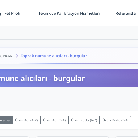
irket Profili
Teknik ve Kalibrasyon Hizmetleri
Referanslar
Toprak numune alıcıları - burgular
OPRAK
une alıcıları - burgular
ralama
Ürün Adı (A-Z)
Ürün Adı (Z-A)
Ürün Kodu (A-Z)
Ürün Kodu (Z-A)