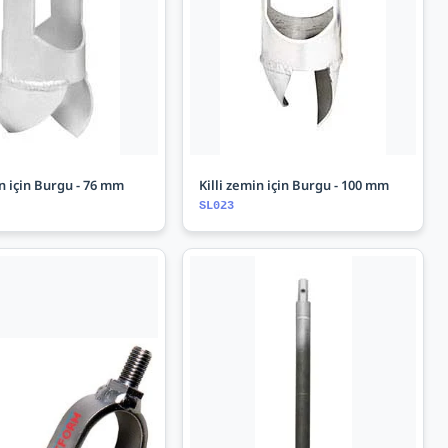
in için Burgu - 76 mm
Killi zemin için Burgu - 100 mm
SL023