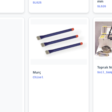
mm
SL025
SL026
Toprak N
Murç
Soil_Sam
Chisel