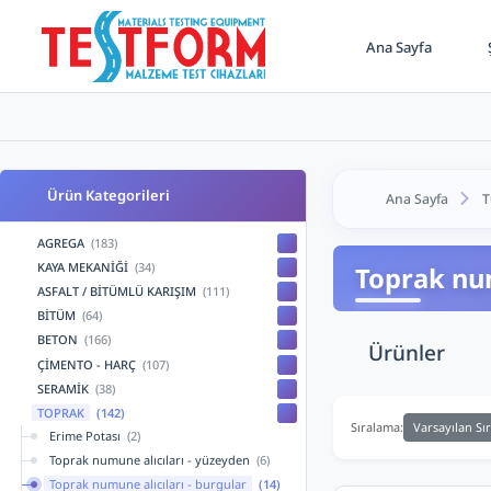
Ana Sayfa
Ş
Ürün Kategorileri
Ana Sayfa
T
AGREGA
(183)
KAYA MEKANİĞİ
(34)
Toprak num
ASFALT / BİTÜMLÜ KARIŞIM
(111)
BİTÜM
(64)
BETON
(166)
Ürünler
ÇİMENTO - HARÇ
(107)
SERAMİK
(38)
TOPRAK
(142)
Varsayılan Sı
Sıralama:
Erime Potası
(2)
Toprak numune alıcıları - yüzeyden
(6)
Toprak numune alıcıları - burgular
(14)