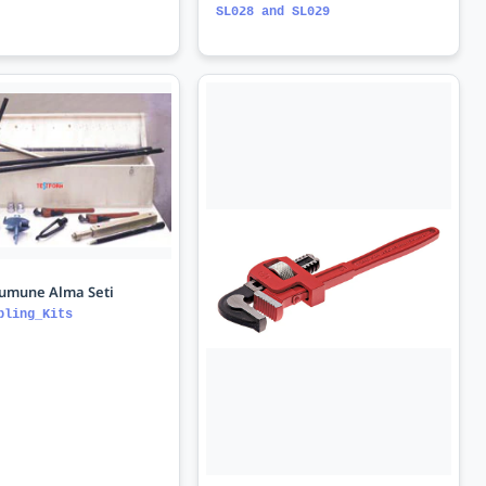
SL028 and SL029
umune Alma Seti
pling_Kits