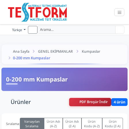
Türkçe
Ana Sayfa
GENEL EKİPMANLAR
Kumpaslar
0-200 mm Kumpaslar
0-200 mm Kumpaslar
Ürünler
PDF Broşür İndir
4 ürün
Varsayılan
Ürün Adı
Ürün Adı
Ürün
Ürün
Sıralama:
Sıralama
(A-Z)
(Z-A)
Kodu (A-Z)
Kodu (Z-A)