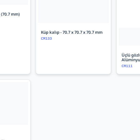
 (70.7 mm)
Küp kalıp - 70.7 x 70.7 x 70.7 mm
CM133
Üçlü gözl
Alüminy
CM111