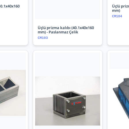
40.1x40x160
Üçlü priz
mm)
CM104
Üçlü prizma kalıbı (40.1x40x160
mm) - Paslanmaz Çelik
CM103