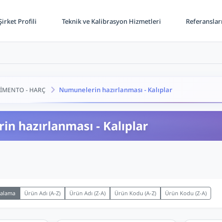
irket Profili
Teknik ve Kalibrasyon Hizmetleri
Referanslar
Numunelerin hazırlanması - Kalıplar
İMENTO - HARÇ
n hazırlanması - Kalıplar
ralama
Ürün Adı (A-Z)
Ürün Adı (Z-A)
Ürün Kodu (A-Z)
Ürün Kodu (Z-A)