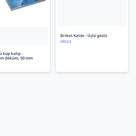
Briket Kalıbı - Üçlü gözlü
CM113
ü küp kalıp -
um döküm, 50 mm