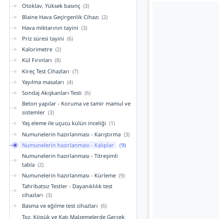
Otoklav, Yüksek basınç
(3)
Blaine Hava Geçirgenlik Cihazı
(2)
Hava miktarının tayini
(3)
Priz süresi tayini
(6)
Kalorimetre
(2)
Kül Fırınları
(8)
Kireç Test Cihazları
(7)
Yayılma masaları
(4)
Sondaj Akışkanları Testi
(6)
Beton yapılar - Koruma ve tamir mamul ve
sistemler
(3)
Yaş eleme ile uçucu külün inceliği
(1)
Numunelerin hazırlanması - Karıştırma
(3)
Numunelerin hazırlanması - Kalıplar
(9)
Numunelerin hazırlanması - Titreşimli
tabla
(2)
Numunelerin hazırlanması - Kürleme
(9)
Tahribatsız Testler - Dayanıklılık test
cihazları
(3)
Basma ve eğilme test cihazları
(6)
Toz, Köpük ve Katı Malzemelerde Gerçek