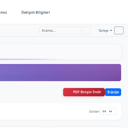
ımız
İletişim Bilgileri
Türkçe
PDF Broşür İndir
9 ürün
Göster: