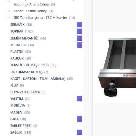
Yoğunluk Analiz Cihazı
(3)
Kanatlı Kesme Deneyi
(1)
IBC Tank Karıştırıcı - IBC Mikserler
(14)
SERAMİK
(38)
TOPRAK
(142)
ZEMİN MEKANİĞİ
(65)
METALLER
(34)
PLASTİK
(33)
KAUÇUK
(20)
TEKSTİL - KUMAŞ - İPLİK
(30)
DOKUMASIZ KUMAŞ
(2)
KAĞIT - KARTON - FİLM - AMBALAJ
(40)
FİLM
(6)
BOYA ve KAPLAMA
(5)
YALITIM
(24)
MOBİLYA
(8)
MADEN
(55)
GIDA
(30)
TABLET PRESİ
(2)
SAĞLIK
(313)