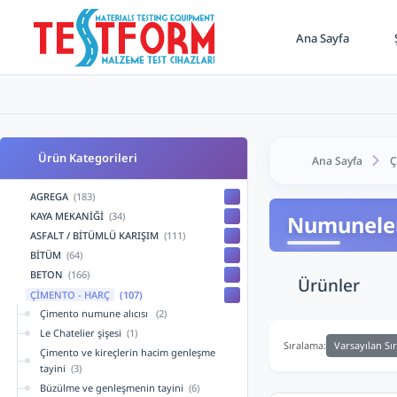
Ana Sayfa
Ş
Ürün Kategorileri
Ana Sayfa
Ç
AGREGA
(183)
KAYA MEKANİĞİ
(34)
Numuneleri
ASFALT / BİTÜMLÜ KARIŞIM
(111)
BİTÜM
(64)
BETON
(166)
Ürünler
ÇİMENTO - HARÇ
(107)
Çimento numune alıcısı
(2)
Le Chatelier şişesi
(1)
Varsayılan Sı
Sıralama:
Çimento ve kireçlerin hacim genleşme
tayini
(3)
Büzülme ve genleşmenin tayini
(6)