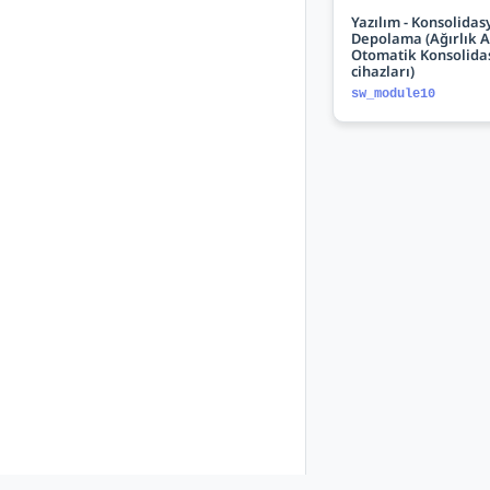
Yazılım - Konsolidas
Depolama (Ağırlık 
Otomatik Konsolida
cihazları)
sw_module10