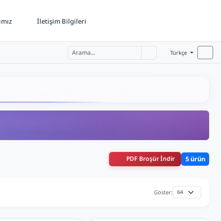
ımız
İletişim Bilgileri
Türkçe
PDF Broşür İndir
5 ürün
Göster: