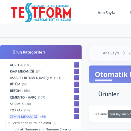
Ana Sayfa
Ş
Ürün Kategorileri
Ana Sayfa
Z
AGREGA
(183)
KAYA MEKANİĞİ
(34)
Otomatik 
ASFALT / BİTÜMLÜ KARIŞIM
(111)
BİTÜM
(64)
BETON
(166)
Ürünler
ÇİMENTO - HARÇ
(107)
SERAMİK
(38)
TOPRAK
(142)
Varsayılan Sı
Sıralama:
ZEMİN MEKANİĞİ
(65)
Zeminden Numune Alma
(3)
Toprak Numuneleri - Numune Çıkarıcı,