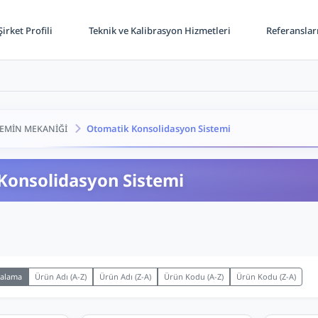
irket Profili
Teknik ve Kalibrasyon Hizmetleri
Referanslar
Otomatik Konsolidasyon Sistemi
EMİN MEKANİĞİ
Konsolidasyon Sistemi
ralama
Ürün Adı (A-Z)
Ürün Adı (Z-A)
Ürün Kodu (A-Z)
Ürün Kodu (Z-A)