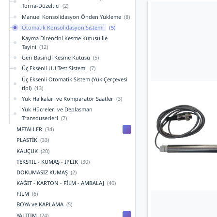
Torna-Düzeltici
(2)
Manuel Konsolidasyon Önden Yükleme
(8)
Otomatik Konsolidasyon Sistemi
(5)
Kayma Direncini Kesme Kutusu ile
Tayini
(12)
Geri Basınçlı Kesme Kutusu
(5)
Üç Eksenli UU Test Sistemi
(7)
Üç Eksenli Otomatik Sistem (Yük Çerçevesi
tipi)
(13)
Yük Halkaları ve Komparatör Saatler
(3)
Yük Hücreleri ve Deplasman
Transdüserleri
(7)
METALLER
(34)
PLASTİK
(33)
KAUÇUK
(20)
TEKSTİL - KUMAŞ - İPLİK
(30)
DOKUMASIZ KUMAŞ
(2)
KAĞIT - KARTON - FİLM - AMBALAJ
(40)
FİLM
(6)
BOYA ve KAPLAMA
(5)
YALITIM
(24)