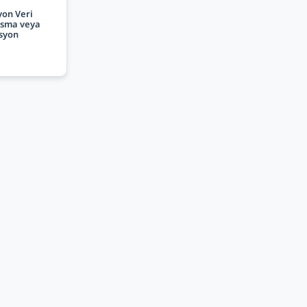
yon Veri
Asma veya
syon