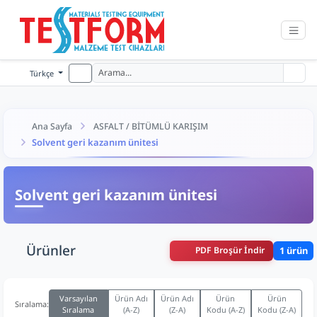
Türkçe
Ana Sayfa
ASFALT / BİTÜMLÜ KARIŞIM
Solvent geri kazanım ünitesi
Solvent geri kazanım ünitesi
Ürünler
PDF Broşür İndir
1 ürün
Varsayılan
Ürün Adı
Ürün Adı
Ürün
Ürün
Sıralama:
Sıralama
(A-Z)
(Z-A)
Kodu (A-Z)
Kodu (Z-A)