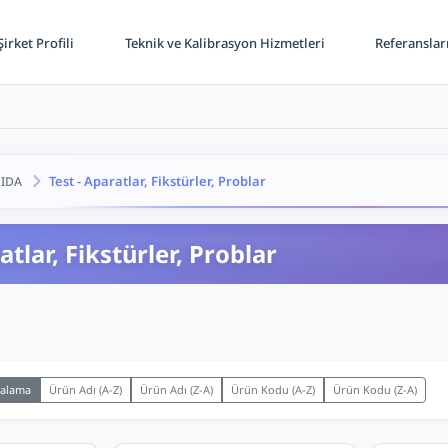
irket Profili
Teknik ve Kalibrasyon Hizmetleri
Referanslar
Test - Aparatlar, Fikstürler, Problar
IDA
atlar, Fikstürler, Problar
ralama
Ürün Adı (A-Z)
Ürün Adı (Z-A)
Ürün Kodu (A-Z)
Ürün Kodu (Z-A)