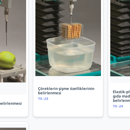
Çöreklerin şişme özelliklerinin
Elastik-p
belirlenmesi
gıda madd
TX-23
belirlen
belirlenmesi
TX-24