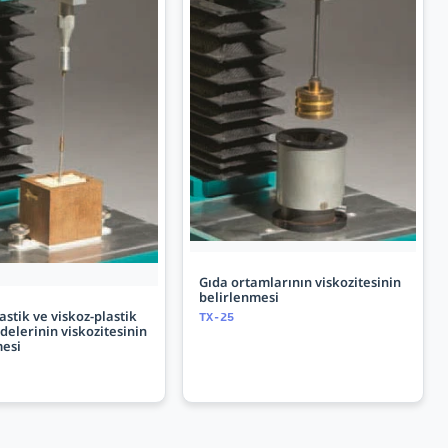
Gıda ortamlarının viskozitesinin
belirlenmesi
lastik ve viskoz-plastik
TX-25
elerinin viskozitesinin
mesi