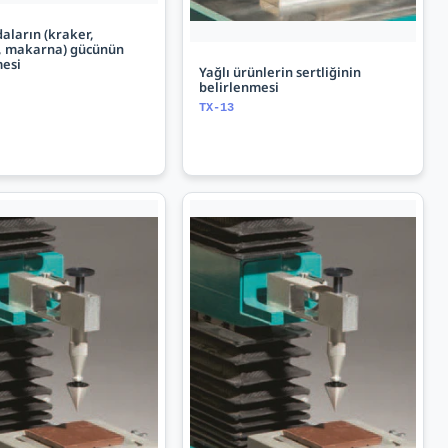
daların (kraker,
, makarna) gücünün
mesi
Yağlı ürünlerin sertliğinin
belirlenmesi
TX-13