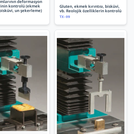
amlarının deformasyon
rinin kontrolü (ekmek
Gluten, ekmek kırıntısı, bisküvi,
, bisküvi, un şekerleme)
vb. Reolojik özelliklerin kontrolü
TX-09