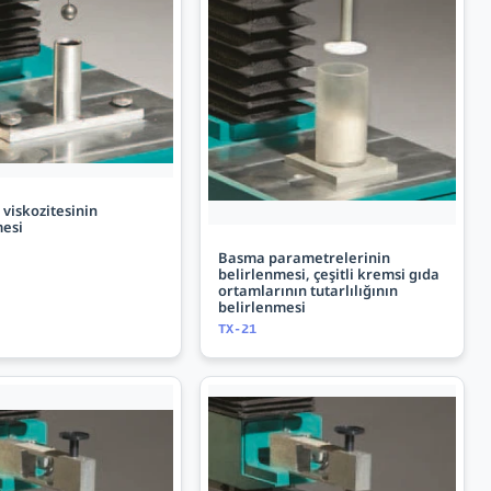
 viskozitesinin
mesi
Basma parametrelerinin
belirlenmesi, çeşitli kremsi gıda
ortamlarının tutarlılığının
belirlenmesi
TX-21