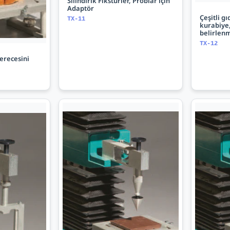
Silindirik Fikstürler, Problar için
Adaptör
Çeşitli gı
TX-11
kurabiye
belirlen
TX-12
erecesini