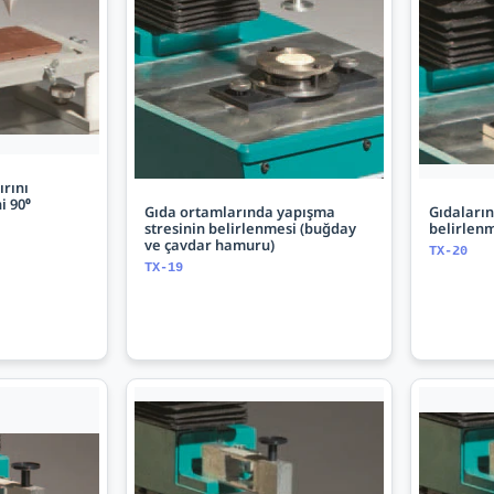
ırını
i 90⁰
Gıda ortamlarında yapışma
Gıdaların
stresinin belirlenmesi (buğday
belirlen
ve çavdar hamuru)
TX-20
TX-19