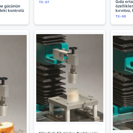
Gıda ort
TX-07
şme gücünün
özellikle
deki kontrolü
kırıntısı
TX-08