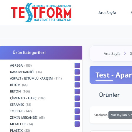
Ana Sayfa
Ş
Ürün Kategorileri
Ana Sayfa
G
AGREGA
(183)
KAYA MEKANİĞİ
(34)
Test - Apar
ASFALT / BİTÜMLÜ KARIŞIM
(111)
BİTÜM
(64)
BETON
(166)
Ürünler
ÇİMENTO - HARÇ
(107)
SERAMİK
(38)
TOPRAK
(142)
Varsayılan Sı
Sıralama:
ZEMİN MEKANİĞİ
(65)
METALLER
(34)
PLASTİK
(33)