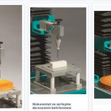
Mukavemet ve serleşme
derecesinin belirlenmesi