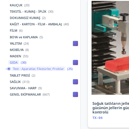
KAUÇUK
(20)
TEKSTİL - KUMAŞ - İPLİK
(30)
DOKUMASIZ KUMAŞ
(2)
KAĞIT - KARTON - FİLM - AMBALAJ
(40)
FİLM
(6)
BOYA ve KAPLAMA
(5)
YALITIM
(24)
MOBİLYA
(8)
MADEN
(55)
GIDA
(30)
Test - Aparatlar, Fikstürler, Problar
(25)
TABLET PRESİ
(2)
SAĞLIK
(313)
SAVUNMA - HARP
(9)
GENEL EKİPMANLAR
(667)
Soğuk tatlıların jel
gücünün jellerin gü
kontrolü
TX-04