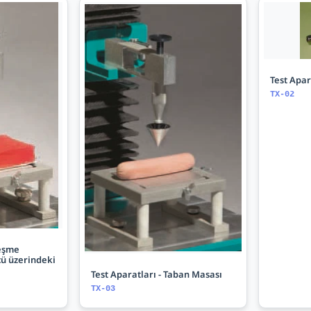
Test Apar
TX-02
leşme
cü üzerindeki
Test Aparatları - Taban Masası
TX-03