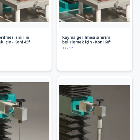
ilmesi sınırını
Kayma gerilmesi sınırını
k için - Koni 45⁰
belirlemek için - Koni 60⁰
TX-17