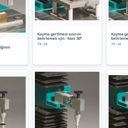
Kayma gerilmesi sınırını
Kayma ger
belirlemek için - Koni 30⁰
belirleme
TX-15
TX-16
iğinin