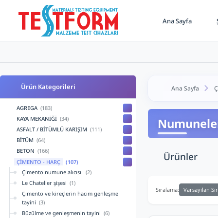
Ana Sayfa
Ş
Ürün Kategorileri
Ana Sayfa
Ç
AGREGA
(183)
KAYA MEKANİĞİ
(34)
Numuneleri
ASFALT / BİTÜMLÜ KARIŞIM
(111)
BİTÜM
(64)
BETON
(166)
Ürünler
ÇİMENTO - HARÇ
(107)
Çimento numune alıcısı
(2)
Le Chatelier şişesi
(1)
Varsayılan Sı
Sıralama:
Çimento ve kireçlerin hacim genleşme
tayini
(3)
Büzülme ve genleşmenin tayini
(6)