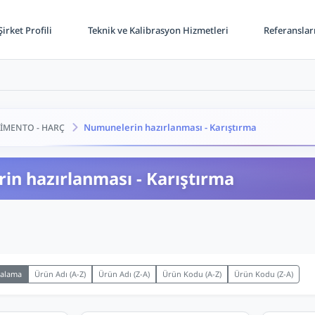
irket Profili
Teknik ve Kalibrasyon Hizmetleri
Referanslar
Numunelerin hazırlanması - Karıştırma
İMENTO - HARÇ
n hazırlanması - Karıştırma
ralama
Ürün Adı (A-Z)
Ürün Adı (Z-A)
Ürün Kodu (A-Z)
Ürün Kodu (Z-A)