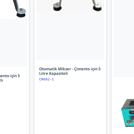
Otomatik Mikser - Çimento için 5
Litre Kapasiteli
ento için 5
lı
CM092-1