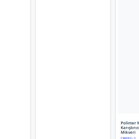
Polimer 
Karıştırıc
Mikseri
CM093-1