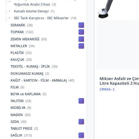
Yoğunluk Analiz Cihazı
(3)
Kanatlı Kesme Deneyi
(1)
IBC Tank Karıştırıcı - IBC Mikserler
(14)
SERAMİK
(38)
TOPRAK
(142)
ZEMİN MEKANİĞİ
(65)
METALLER
(34)
PLASTİK
(33)
KAUÇUK
(20)
TEKSTİL - KUMAŞ - İPLİK
(30)
DOKUMASIZ KUMAŞ
(2)
Mikser Asfalt ve Çim
KAĞIT - KARTON - FİLM - AMBALAJ
(40)
Litre Kapasiteli 2 Hız
FİLM
(6)
CM094-1
BOYA ve KAPLAMA
(5)
YALITIM
(24)
MOBİLYA
(8)
MADEN
(55)
GIDA
(30)
TABLET PRESİ
(2)
SAĞLIK
(313)