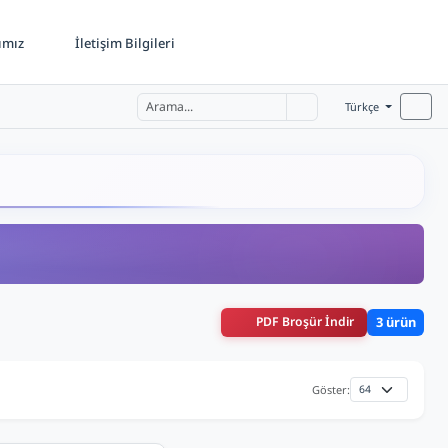
ımız
İletişim Bilgileri
Türkçe
PDF Broşür İndir
3 ürün
Göster: