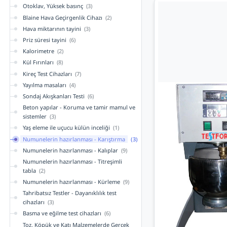
Otoklav, Yüksek basınç
(3)
Blaine Hava Geçirgenlik Cihazı
(2)
Hava miktarının tayini
(3)
Priz süresi tayini
(6)
Kalorimetre
(2)
Kül Fırınları
(8)
Kireç Test Cihazları
(7)
Yayılma masaları
(4)
Sondaj Akışkanları Testi
(6)
Beton yapılar - Koruma ve tamir mamul ve
sistemler
(3)
Yaş eleme ile uçucu külün inceliği
(1)
Numunelerin hazırlanması - Karıştırma
(3)
Numunelerin hazırlanması - Kalıplar
(9)
Numunelerin hazırlanması - Titreşimli
tabla
(2)
Numunelerin hazırlanması - Kürleme
(9)
Tahribatsız Testler - Dayanıklılık test
cihazları
(3)
Basma ve eğilme test cihazları
(6)
Toz, Köpük ve Katı Malzemelerde Gerçek