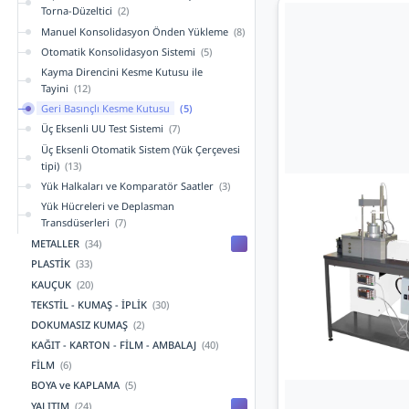
Torna-Düzeltici
(2)
Manuel Konsolidasyon Önden Yükleme
(8)
Otomatik Konsolidasyon Sistemi
(5)
Kayma Direncini Kesme Kutusu ile
Tayini
(12)
Geri Basınçlı Kesme Kutusu
(5)
Üç Eksenli UU Test Sistemi
(7)
Üç Eksenli Otomatik Sistem (Yük Çerçevesi
tipi)
(13)
Yük Halkaları ve Komparatör Saatler
(3)
Yük Hücreleri ve Deplasman
Transdüserleri
(7)
METALLER
(34)
PLASTİK
(33)
KAUÇUK
(20)
TEKSTİL - KUMAŞ - İPLİK
(30)
DOKUMASIZ KUMAŞ
(2)
KAĞIT - KARTON - FİLM - AMBALAJ
(40)
FİLM
(6)
BOYA ve KAPLAMA
(5)
YALITIM
(24)