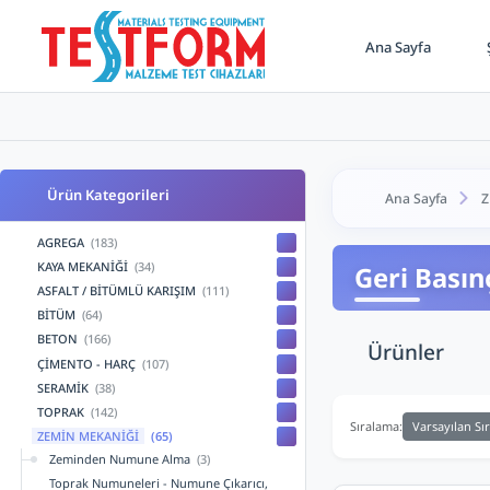
Ana Sayfa
Ş
Ürün Kategorileri
Ana Sayfa
Z
AGREGA
(183)
KAYA MEKANİĞİ
(34)
Geri Basın
ASFALT / BİTÜMLÜ KARIŞIM
(111)
BİTÜM
(64)
BETON
(166)
Ürünler
ÇİMENTO - HARÇ
(107)
SERAMİK
(38)
TOPRAK
(142)
Varsayılan Sı
Sıralama:
ZEMİN MEKANİĞİ
(65)
Zeminden Numune Alma
(3)
Toprak Numuneleri - Numune Çıkarıcı,