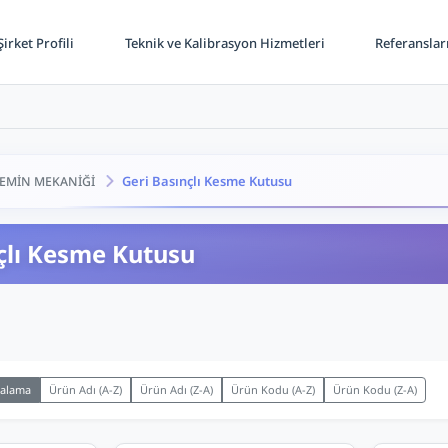
irket Profili
Teknik ve Kalibrasyon Hizmetleri
Referanslar
Geri Basınçlı Kesme Kutusu
EMİN MEKANİĞİ
çlı Kesme Kutusu
ralama
Ürün Adı (A-Z)
Ürün Adı (Z-A)
Ürün Kodu (A-Z)
Ürün Kodu (Z-A)