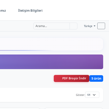
ımız
İletişim Bilgileri
Türkçe
PDF Broşür İndir
5 ürün
Göster: