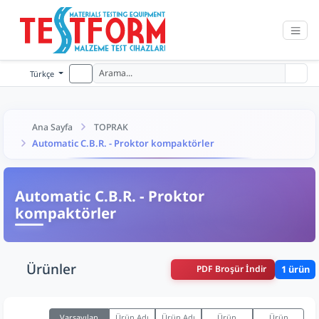
Türkçe
Ana Sayfa
TOPRAK
Automatic C.B.R. - Proktor kompaktörler
Automatic C.B.R. - Proktor
kompaktörler
Ürünler
PDF Broşür İndir
1 ürün
Varsayılan
Ürün Adı
Ürün Adı
Ürün
Ürün