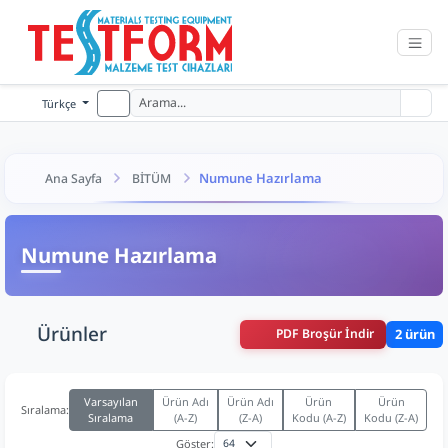
Türkçe
Numune Hazırlama
Ana Sayfa
BİTÜM
Numune Hazırlama
Ürünler
PDF Broşür İndir
2 ürün
Varsayılan
Ürün Adı
Ürün Adı
Ürün
Ürün
Sıralama:
Sıralama
(A-Z)
(Z-A)
Kodu (A-Z)
Kodu (Z-A)
Göster: