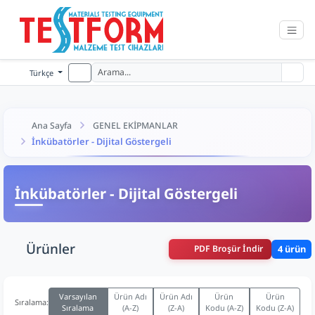
Türkçe
Ana Sayfa
GENEL EKİPMANLAR
İnkübatörler - Dijital Göstergeli
İnkübatörler - Dijital Göstergeli
Ürünler
PDF Broşür İndir
4 ürün
Varsayılan
Ürün Adı
Ürün Adı
Ürün
Ürün
Sıralama:
Sıralama
(A-Z)
(Z-A)
Kodu (A-Z)
Kodu (Z-A)