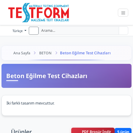
Türkçe
Beton Eğilme Test Cihazları
Ana Sayfa
BETON
Beton Eğilme Test Cihazları
İki farklı tasarım mevcuttur.
Ürünler
PDF Broşür İndir
5 ürün