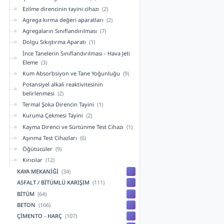
Ezilme direncinin tayini cihazı
(2)
Agrega kırma değeri aparatları
(2)
Agregaların Sınıflandırılması
(7)
Dolgu Sıkıştırma Aparatı
(1)
İnce Tanelerin Sınıflandırılması - Hava Jeti
Eleme
(3)
Kum Absorbsiyon ve Tane Yoğunluğu
(9)
Potansiyel alkali reaktivitesinin
belirlenmesi
(2)
Termal Şoka Direncin Tayini
(1)
Kuruma Çekmesi Tayini
(2)
Kayma Direnci ve Sürtünme Test Cihazı
(1)
Aşınma Test Cihazları
(6)
Öğütücüler
(9)
Kırıcılar
(12)
KAYA MEKANİĞİ
(34)
ASFALT / BİTÜMLÜ KARIŞIM
(111)
BİTÜM
(64)
BETON
(166)
ÇİMENTO - HARÇ
(107)