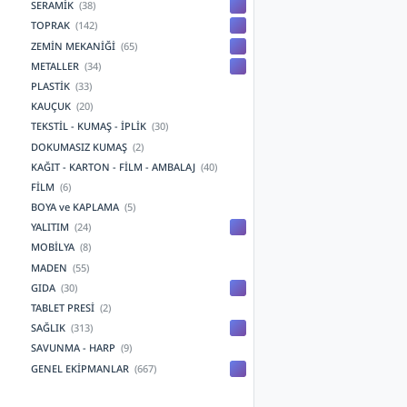
SERAMİK
(38)
TOPRAK
(142)
ZEMİN MEKANİĞİ
(65)
METALLER
(34)
PLASTİK
(33)
KAUÇUK
(20)
TEKSTİL - KUMAŞ - İPLİK
(30)
DOKUMASIZ KUMAŞ
(2)
KAĞIT - KARTON - FİLM - AMBALAJ
(40)
FİLM
(6)
BOYA ve KAPLAMA
(5)
YALITIM
(24)
MOBİLYA
(8)
MADEN
(55)
GIDA
(30)
TABLET PRESİ
(2)
SAĞLIK
(313)
SAVUNMA - HARP
(9)
GENEL EKİPMANLAR
(667)