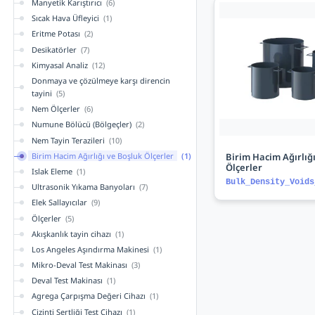
Manyetik Karıştırıcı
(6)
Sıcak Hava Üfleyici
(1)
Eritme Potası
(2)
Desikatörler
(7)
Kimyasal Analiz
(12)
Donmaya ve çözülmeye karşı direncin
tayini
(5)
Nem Ölçerler
(6)
Numune Bölücü (Bölgeçler)
(2)
Nem Tayin Terazileri
(10)
Birim Hacim Ağırlığı ve Boşluk Ölçerler
(1)
Birim Hacim Ağırlığ
Ölçerler
Islak Eleme
(1)
Bulk_Density_Voids
Ultrasonik Yıkama Banyoları
(7)
Elek Sallayıcılar
(9)
Ölçerler
(5)
Akışkanlık tayin cihazı
(1)
Los Angeles Aşındırma Makinesi
(1)
Mikro-Deval Test Makinası
(3)
Deval Test Makinası
(1)
Agrega Çarpışma Değeri Cihazı
(1)
Çizinti Sertliği Test Cihazı
(1)