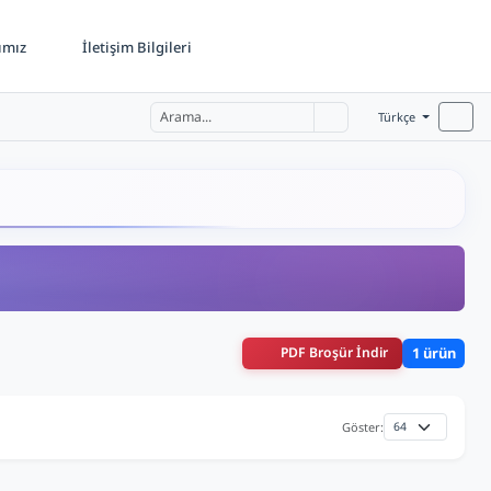
ımız
İletişim Bilgileri
Türkçe
PDF Broşür İndir
1 ürün
Göster: