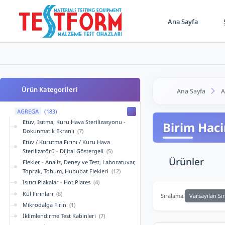
Ana Sayfa
Ş
Ürün Kategorileri
Ana Sayfa
A
AGREGA
(183)
Etüv, Isıtma, Kuru Hava Sterilizasyonu -
Birim Haci
Dokunmatik Ekranlı
(7)
Etüv / Kurutma Fırını / Kuru Hava
Sterilizatörü - Dijital Göstergeli
(5)
Ürünler
Elekler - Analiz, Deney ve Test, Laboratuvar,
Toprak, Tohum, Hububat Elekleri
(12)
Isıtıcı Plakalar - Hot Plates
(4)
Kül Fırınları
(8)
Varsayılan Sı
Sıralama:
Mikrodalga Fırın
(1)
İklimlendirme Test Kabinleri
(7)