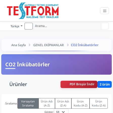
Türkçe
CO2 İnkübatörler
Ana Sayfa
GENEL EKİPMANLAR
CO2 İnkübatörler
Ürünler
PDF Broşür İndir
2 ürün
Varsayılan
Ürün Adı
Ürün Adı
Ürün
Ürün
Sıralama:
Sıralama
(A-Z)
(Z-A)
Kodu (A-Z)
Kodu (Z-A)
Göster: