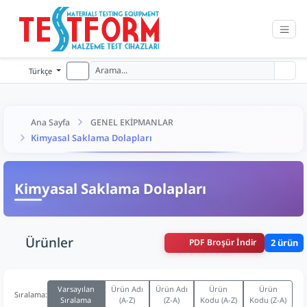
Türkçe
Ana Sayfa
GENEL EKİPMANLAR
Kimyasal Saklama Dolapları
Kimyasal Saklama Dolapları
Ürünler
PDF Broşür İndir
2 ürün
Varsayılan
Ürün Adı
Ürün Adı
Ürün
Ürün
Sıralama:
Sıralama
(A-Z)
(Z-A)
Kodu (A-Z)
Kodu (Z-A)