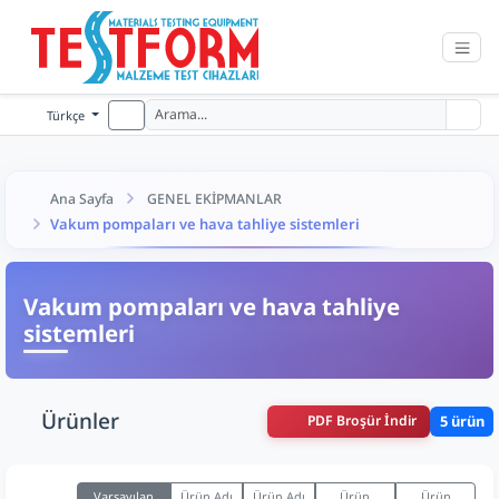
Türkçe
Ana Sayfa
GENEL EKİPMANLAR
Vakum pompaları ve hava tahliye sistemleri
Vakum pompaları ve hava tahliye
sistemleri
Ürünler
PDF Broşür İndir
5 ürün
Varsayılan
Ürün Adı
Ürün Adı
Ürün
Ürün