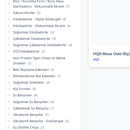
Etüv / Kurutma Fırını / Kuru Hava
Sterilizatörü - Dokunmatik Ekranlı
(7)
Vakum Etüvler
(2)
İnkübatörler - Dijital Göstergeli
(4)
İnkübatörler - Dokunmatik Ekranlı
(4)
Soğutmalı İnkübatörler
(3)
Çalkalamalı İnkübatörler
(3)
Soğutmalı Çalkalamalı İnkübatörler
(3)
CO2 İnkübatörler
(2)
HQD Masa Üstü Ölçü
Azot Protein Tayin Cihazı ve Yakma
HQD
Üniteleri
(2)
Bitki Büyütme Kabinleri
(3)
İklimlendirme Test Kabinleri
(7)
Soğutmalı Sirkülatör
(4)
Kül Fırınları
(8)
Su Banyoları
(4)
Soğutmalı Su Banyoları
(4)
Çalkalamalı Su Banyosu
(1)
Ultrasonik Banyolar
(7)
Ultrasonik Banyolar - Endüstriyel
(3)
Su Distilite Cihazı
(2)