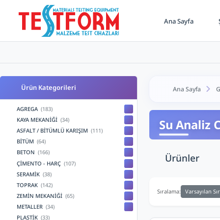
Ana Sayfa
Ş
Ürün Kategorileri
Ana Sayfa
G
AGREGA
(183)
KAYA MEKANİĞİ
(34)
Su Analiz C
ASFALT / BİTÜMLÜ KARIŞIM
(111)
BİTÜM
(64)
BETON
(166)
Ürünler
ÇİMENTO - HARÇ
(107)
SERAMİK
(38)
TOPRAK
(142)
Varsayılan Sı
Sıralama:
ZEMİN MEKANİĞİ
(65)
METALLER
(34)
PLASTİK
(33)