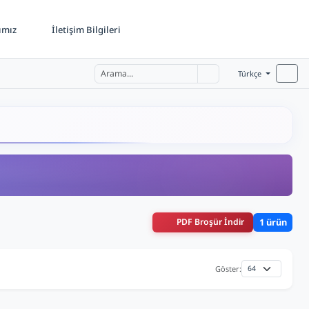
ımız
İletişim Bilgileri
Türkçe
PDF Broşür İndir
1 ürün
Göster: