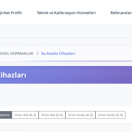
irket Profili
Teknik ve Kalibrasyon Hizmetleri
Referanslar
Su Analiz Cihazları
ENEL EKİPMANLAR
ihazları
ralama
Ürün Adı (A-Z)
Ürün Adı (Z-A)
Ürün Kodu (A-Z)
Ürün Kodu (Z-A)