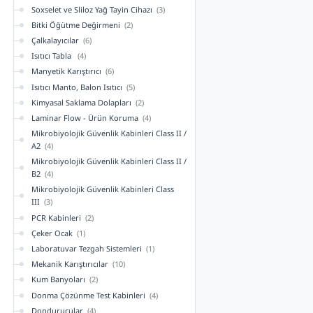
Soxselet ve Sliloz Yağ Tayin Cihazı
(3)
Bitki Öğütme Değirmeni
(2)
Çalkalayıcılar
(6)
Isıtıcı Tabla
(4)
Manyetik Karıştırıcı
(6)
Isıtıcı Manto, Balon Isıtıcı
(5)
Kimyasal Saklama Dolapları
(2)
Laminar Flow - Ürün Koruma
(4)
Mikrobiyolojik Güvenlik Kabinleri Class II /
A2
(4)
Mikrobiyolojik Güvenlik Kabinleri Class II /
B2
(4)
Mikrobiyolojik Güvenlik Kabinleri Class
III
(3)
PCR Kabinleri
(2)
Çeker Ocak
(1)
Laboratuvar Tezgah Sistemleri
(1)
Mekanik Karıştırıcılar
(10)
Kum Banyoları
(2)
Donma Çözünme Test Kabinleri
(4)
Dondurucular
(4)