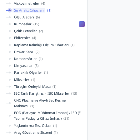
Viskozimetreler
(4)
Su Analiz Cihazları
(1)
Ölçü Aletleri
(6)
Kumpaslar
(15)
Çelik Cetveller
(2)
Eldivenler
(4)
Kaplama Kalınlığı Ölçüm Cihazları
(1)
Dewar Kabı
(2)
Kompresörler
(1)
Kimyasallar
(3)
Parlaklık Ölçerler
(1)
Mikserler
(1)
Titreşim Önleyici Masa
(1)
IBC Tank Karıştırıcı - IBC Mikserler
(13)
CNC Plazma ve Alevli Sac Kesme
Makinesi
(1)
EOD (Patlayıcı Mühimmat İmhası) / IED (El
Yapımı Patlayıcı Cihaz İmhası)
(21)
Yaşlandırma Test Odası
(1)
Araç Gözetleme Sistemi
(1)