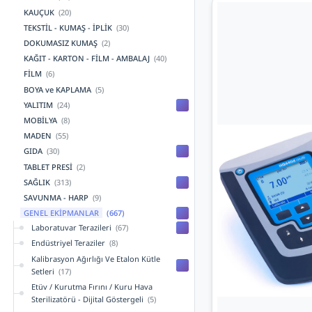
KAUÇUK
(20)
TEKSTİL - KUMAŞ - İPLİK
(30)
DOKUMASIZ KUMAŞ
(2)
KAĞIT - KARTON - FİLM - AMBALAJ
(40)
FİLM
(6)
BOYA ve KAPLAMA
(5)
YALITIM
(24)
MOBİLYA
(8)
MADEN
(55)
GIDA
(30)
TABLET PRESİ
(2)
SAĞLIK
(313)
SAVUNMA - HARP
(9)
GENEL EKİPMANLAR
(667)
Laboratuvar Terazileri
(67)
Endüstriyel Teraziler
(8)
Kalibrasyon Ağırlığı Ve Etalon Kütle
Setleri
(17)
Etüv / Kurutma Fırını / Kuru Hava
Sterilizatörü - Dijital Göstergeli
(5)