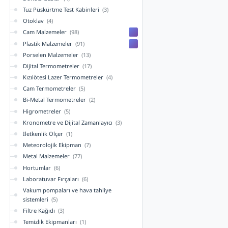
Tuz Püskürtme Test Kabinleri
(3)
Otoklav
(4)
Cam Malzemeler
(98)
Plastik Malzemeler
(91)
Porselen Malzemeler
(13)
Dijital Termometreler
(17)
Kızılötesi Lazer Termometreler
(4)
Cam Termometreler
(5)
Bi-Metal Termometreler
(2)
Higrometreler
(5)
Kronometre ve Dijital Zamanlayıcı
(3)
İletkenlik Ölçer
(1)
Meteorolojik Ekipman
(7)
Metal Malzemeler
(77)
Hortumlar
(6)
Laboratuvar Fırçaları
(6)
Vakum pompaları ve hava tahliye
sistemleri
(5)
Filtre Kağıdı
(3)
Temizlik Ekipmanları
(1)