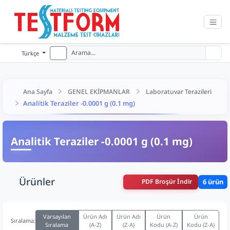
Türkçe
Ana Sayfa
GENEL EKİPMANLAR
Laboratuvar Terazileri
Analitik Teraziler -0.0001 g (0.1 mg)
Analitik Teraziler -0.0001 g (0.1 mg)
Ürünler
PDF Broşür İndir
6 ürün
Varsayılan
Ürün Adı
Ürün Adı
Ürün
Ürün
Sıralama:
Sıralama
(A-Z)
(Z-A)
Kodu (A-Z)
Kodu (Z-A)