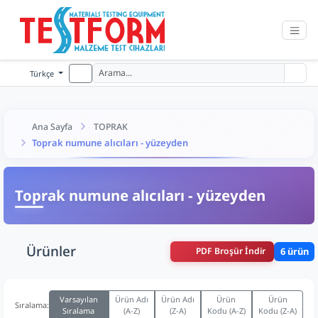
Türkçe
Ana Sayfa
TOPRAK
Toprak numune alıcıları - yüzeyden
Toprak numune alıcıları - yüzeyden
Ürünler
PDF Broşür İndir
6 ürün
Varsayılan
Ürün Adı
Ürün Adı
Ürün
Ürün
Sıralama:
Sıralama
(A-Z)
(Z-A)
Kodu (A-Z)
Kodu (Z-A)