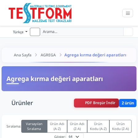
Türkçe
Agrega kırma değeri aparatları
Ana Sayfa
AGREGA
Agrega kırma değeri aparatları
Ürünler
PDF Broşür İndir
2 ürün
Varsayılan
Ürün Adı
Ürün Adı
Ürün
Ürün
Sıralama:
Sıralama
(A-Z)
(Z-A)
Kodu (A-Z)
Kodu (Z-A)
Göster: