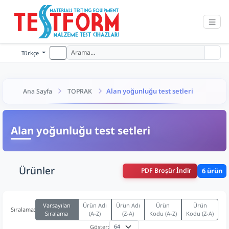
Türkçe
Alan yoğunluğu test setleri
Ana Sayfa
TOPRAK
Alan yoğunluğu test setleri
Ürünler
PDF Broşür İndir
6 ürün
Varsayılan
Ürün Adı
Ürün Adı
Ürün
Ürün
Sıralama:
Sıralama
(A-Z)
(Z-A)
Kodu (A-Z)
Kodu (Z-A)
Göster: