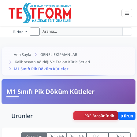
Türkçe
Ana Sayfa
GENEL EKİPMANLAR
Kalibrasyon Ağırlığı Ve Etalon Kütle Setleri
M1 Sınıfı Pik Döküm Kütleler
M1 Sınıfı Pik Döküm Kütleler
Ürünler
PDF Broşür İndir
9 ürün
Varsayılan
Ürün Adı
Ürün Adı
Ürün
Ürün