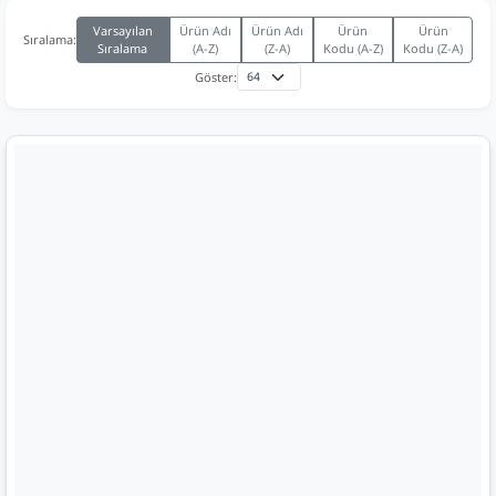
Varsayılan
Ürün Adı
Ürün Adı
Ürün
Ürün
Sıralama:
Sıralama
(A-Z)
(Z-A)
Kodu (A-Z)
Kodu (Z-A)
Göster: