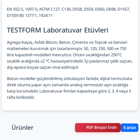
EN 932-5, 1097-5; ASTM C127, C136, D558, D559, D560, D698, D1557,
D1559 BS 1377:1, 1924:11
TESTFORM Laboratuvar Etüvleri
Agrega-Kayaç, Asfalt-Bitüm, Beton, Çimento ve Toprak ve benzeri
malzemeleri kurutmak için tasarlanmıştır. 50, 120, 250, 500 ve 750
litre kapasiteli modelleri mevcuttur. Ortam sıcaklığından 250°C
sıcaklık aralığında ±2 ºC hassasiyetindedir. İçi paslanmaz çelik saçtan,
dışı epoksi boyalı saçtan imal edilmiştir.
Bütün modeller güçlendirilmiş sirkülasyon fanlıdır, dijital termostata
direk okuma yapar aynı zamanda analog termostatı aşırı sıcaklığa
karşı korumalıdır. Laboratuvar fırınları kapasiteye göre 2, 3, 4 veya 5
rafla birliktedir.
Ürünler
PDF Broşür İndir
5 ürün