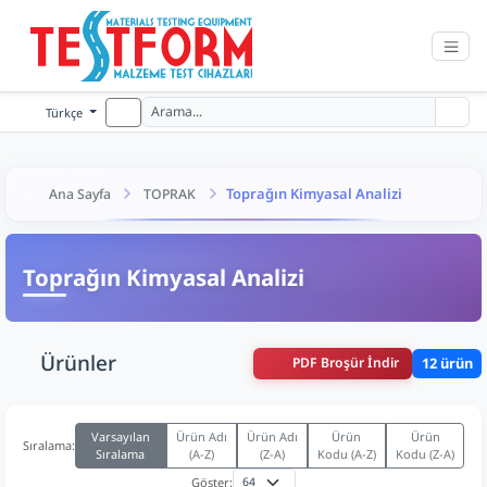
Türkçe
Toprağın Kimyasal Analizi
Ana Sayfa
TOPRAK
Toprağın Kimyasal Analizi
Ürünler
PDF Broşür İndir
12 ürün
Varsayılan
Ürün Adı
Ürün Adı
Ürün
Ürün
Sıralama:
Sıralama
(A-Z)
(Z-A)
Kodu (A-Z)
Kodu (Z-A)
Göster: