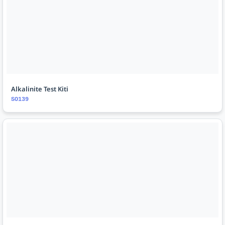
Alkalinite Test Kiti
SO139