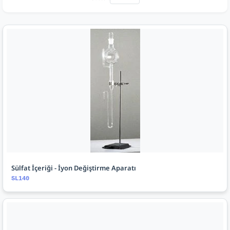
Sülfat İçeriği - İyon Değiştirme Aparatı
SL140