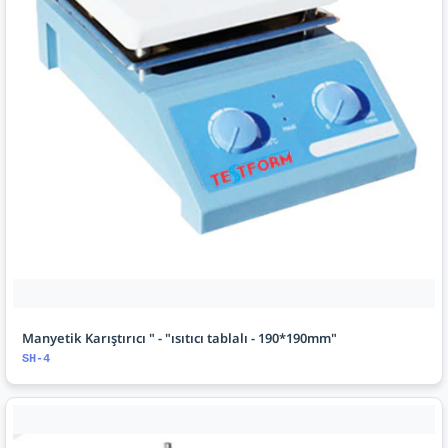
Manyetik Karıştırıcı " - "ısıtıcı tablalı - 190*190mm"
SH-4