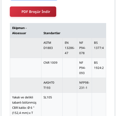
PDF Broşür İndir
Ekipman -
Aksesuar
Standartlar
ASTM
EN
NF
BS
D1883
13286-
P94-
1377:4
47
078
CNR 1009
NF
BS
P94-
1924:2
093
AASHT0
NFP98-
T193
231-1
Yakalı ve delikli
SL105
tabanlı bölünmüş
CBR kalıbı: Ø 6 "
(152,4 mm) x T