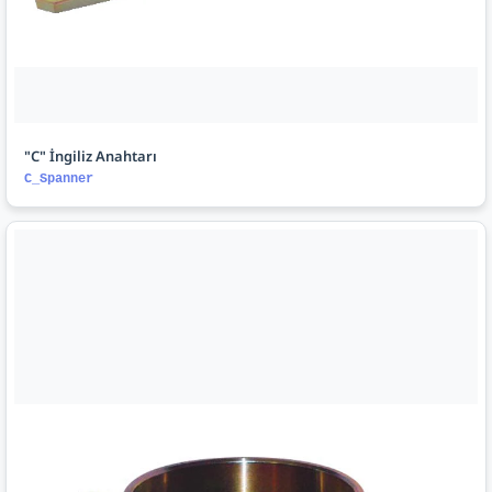
"C" İngiliz Anahtarı
C_Spanner