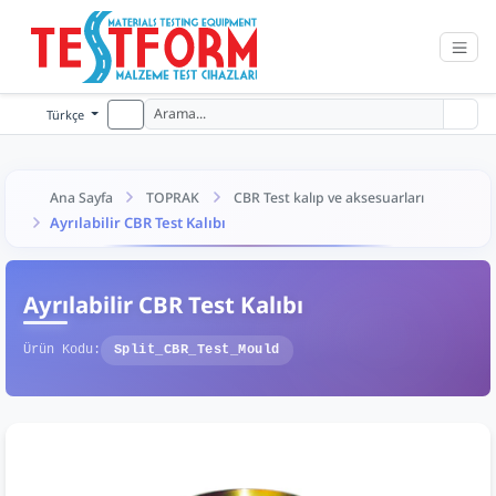
Türkçe
Ana Sayfa
TOPRAK
CBR Test kalıp ve aksesuarları
Ayrılabilir CBR Test Kalıbı
Ayrılabilir CBR Test Kalıbı
Ürün Kodu:
Split_CBR_Test_Mould